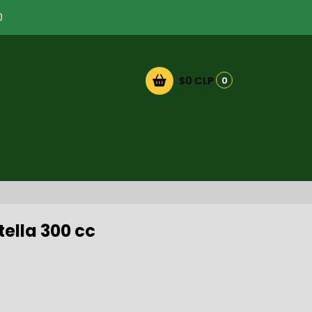
0
$0 CLP
0
ella 300 cc