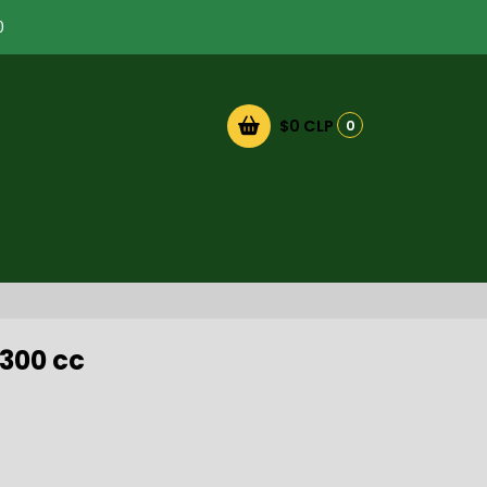
0
$0 CLP
0
 300 cc