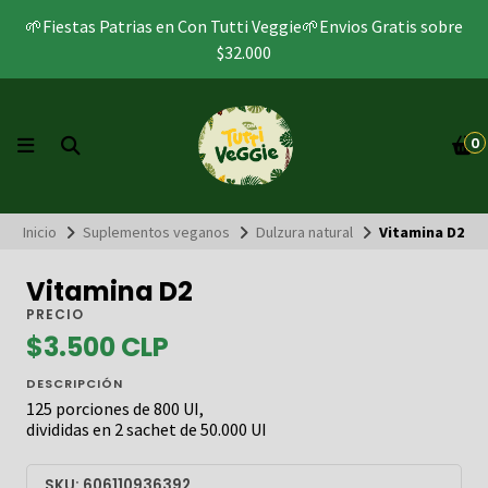
🌱Fiestas Patrias en Con Tutti Veggie🌱Envios Gratis sobre
$32.000
0
Inicio
Suplementos veganos
Dulzura natural
Vitamina D2
Vitamina D2
PRECIO
$3.500 CLP
DESCRIPCIÓN
125 porciones de 800 UI,
divididas en 2 sachet de 50.000 UI​
SKU: 606110936392