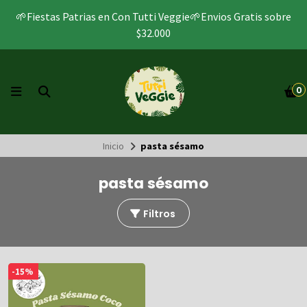
🌱Fiestas Patrias en Con Tutti Veggie🌱Envios Gratis sobre
$32.000
0
Inicio
pasta sésamo
pasta sésamo
Filtros
-15%