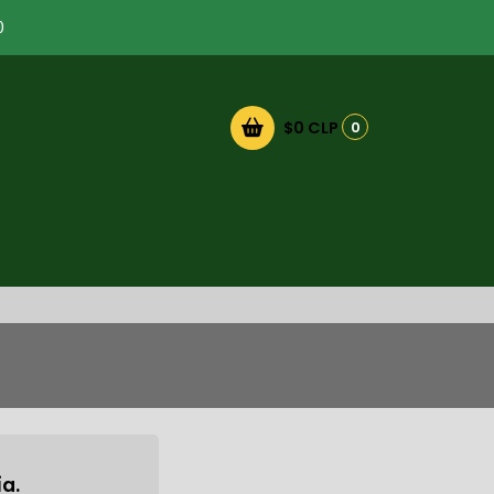
0
$0 CLP
0
a.