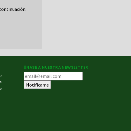
continuación.
ÚNASE A NUESTRA NEWSLETTER
e
e
Notifícame
e