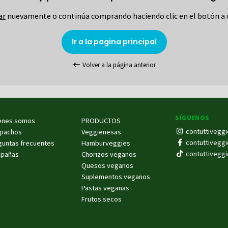
ar
nuevamente o continúa comprando haciendo clic en el botón a 
Ir a la pagina principal
Volver a la página anterior
SÍGUENOS
enes somos
PRODUCTOS
contuttiveggi
pachos
Veggienesas
contuttiveggi
guntas frecuentes
Hamburveggies
contuttiveggi
pañas
Chorizos veganos
Quesos veganos
Suplementos veganos
Pastas veganas
Frutos secos