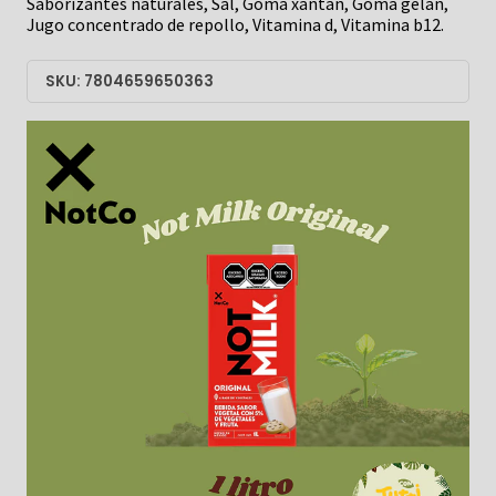
Saborizantes naturales, Sal, Goma xantán, Goma gelán,
Jugo concentrado de repollo, Vitamina d, Vitamina b12.
SKU: 7804659650363