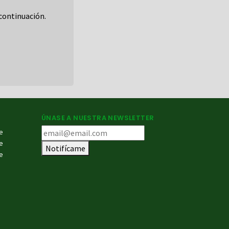
continuación.
ÚNASE A NUESTRA NEWSLETTER
e
e
Notifícame
e