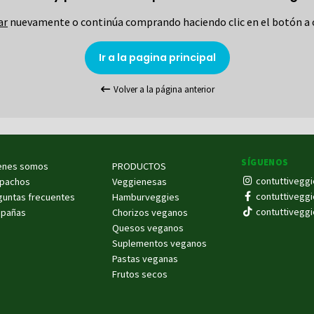
ar
nuevamente o continúa comprando haciendo clic en el botón a 
Ir a la pagina principal
Volver a la página anterior
SÍGUENOS
enes somos
PRODUCTOS
contuttiveggi
pachos
Veggienesas
contuttiveggi
guntas frecuentes
Hamburveggies
contuttiveggi
pañas
Chorizos veganos
Quesos veganos
Suplementos veganos
Pastas veganas
Frutos secos