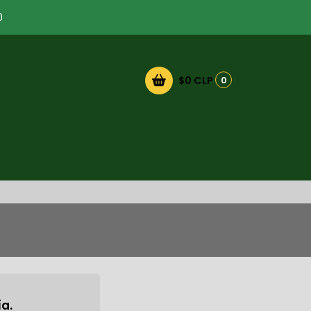
0
$0 CLP
0
a.