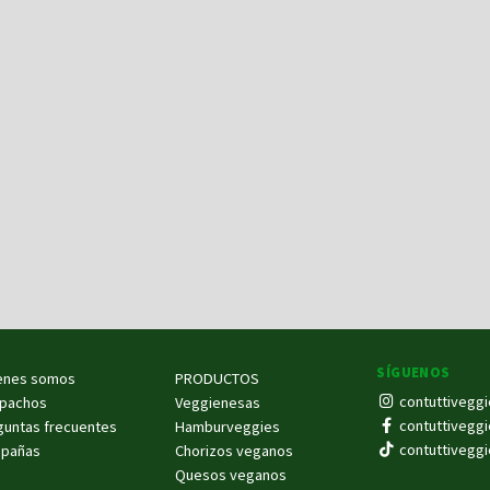
SÍGUENOS
enes somos
PRODUCTOS
contuttiveggi
pachos
Veggienesas
contuttiveggi
guntas frecuentes
Hamburveggies
contuttiveggi
pañas
Chorizos veganos
Quesos veganos