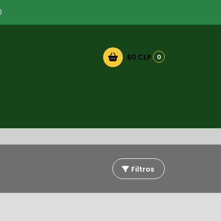
0
$0 CLP
0
Filtros