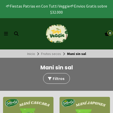
🌱Fiestas Patrias en Con Tutti Veggie🌱Envios Gratis sobre
$32.000
0
Inicio
Frutos secos
Mani sin sal
Mani sin sal
Filtros