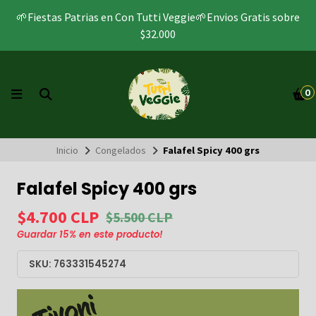
🌱Fiestas Patrias en Con Tutti Veggie🌱Envios Gratis sobre
$32.000
0
Inicio
Congelados
Falafel Spicy 400 grs
Falafel Spicy 400 grs
$4.700 CLP
$5.500 CLP
Guardar
15
% en este producto!
SKU: 763331545274