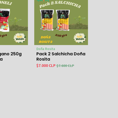
Doña Rosita
gano 250g
Pack 2 Salchicha Doña
ta
Rosita
$7.000 CLP
$7.600 CLP