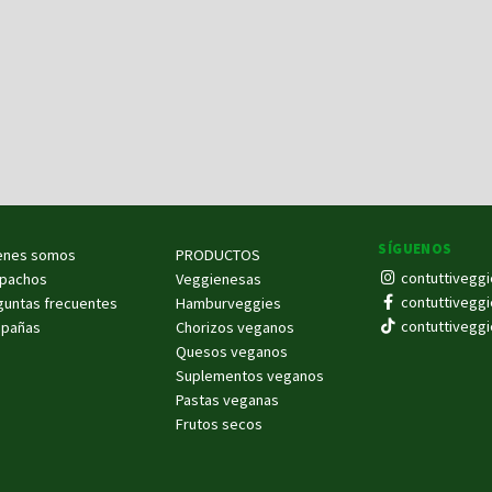
SÍGUENOS
enes somos
PRODUCTOS
contuttiveggi
pachos
Veggienesas
contuttiveggi
guntas frecuentes
Hamburveggies
contuttiveggi
pañas
Chorizos veganos
Quesos veganos
Suplementos veganos
Pastas veganas
Frutos secos