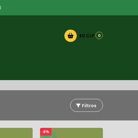
0
$0 CLP
0
Filtros
-8%