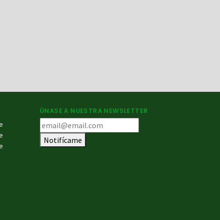
ÚNASE A NUESTRA NEWSLETTER
e
e
Notifícame
e