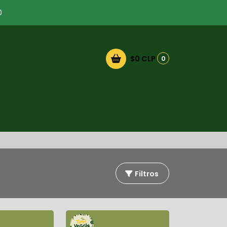
0
$0 CLP
0
Filtros