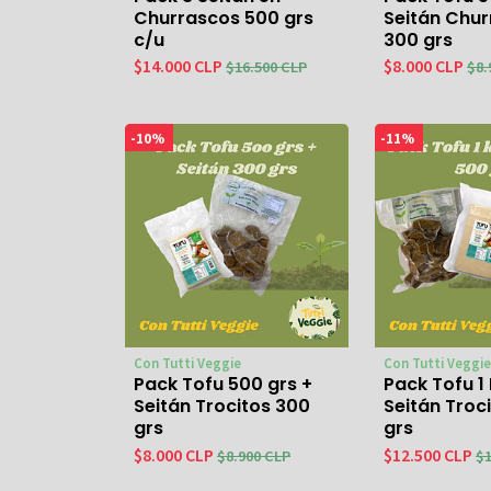
Churrascos 500 grs
Seitán Chu
c/u
300 grs
$14.000 CLP
$8.000 CLP
$16.500 CLP
$8.
-10%
-11%
Con Tutti Veggie
Con Tutti Veggie
Pack Tofu 500 grs +
Pack Tofu 1 
Seitán Trocitos 300
Seitán Troc
grs
grs
$8.000 CLP
$12.500 CLP
$8.900 CLP
$1