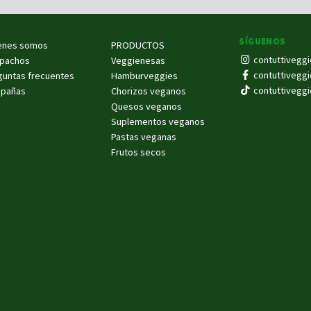
SÍGUENOS
enes somos
PRODUCTOS
contuttiveggi
pachos
Veggienesas
contuttiveggi
guntas frecuentes
Hamburveggies
contuttiveggi
pañas
Chorizos veganos
Quesos veganos
Suplementos veganos
Pastas veganas
Frutos secos