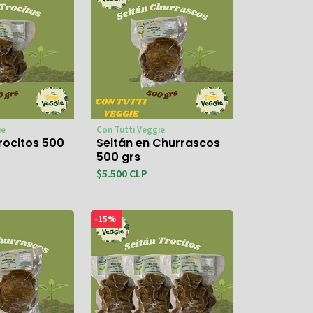
ie
Con Tutti Veggie
trocitos 500
Seitán en Churrascos
500 grs
$5.500 CLP
-15%