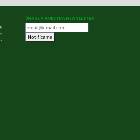
ÚNASE A NUESTRA NEWSLETTER
e
e
Notifícame
e