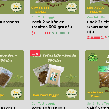
Con Tutti Veggie
Con Tutti Vegg
hurrascos
Pack 2 Seitán en
Pack 2 Sei
trocitos 500 grs c/u
Churrasco
c/u
$10.000 CLP
$11.000 CLP
$10.000 CLP
-11%
Con Tutti Veggie
Seitán Para To
00 grs +
Pack Tofu 1 Kilo +
Seitán Cha