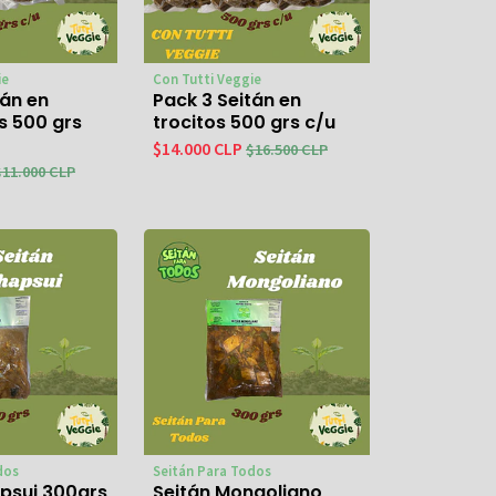
ie
Con Tutti Veggie
tán en
Pack 3 Seitán en
s 500 grs
trocitos 500 grs c/u
$14.000 CLP
$16.500 CLP
$11.000 CLP
dos
Seitán Para Todos
psui 300grs
Seitán Mongoliano