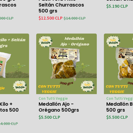
rrascos
Seitán Churrascos
$5.190 CLP
500 grs
$12.500 CLP
900 CLP
$14.000 CLP
Con Tutti Veggie
Con Tutti Vegg
Kilo +
Medallón Ajo -
Medallón 
itos 500
Orégano 500grs
500 grs
$5.500 CLP
$5.500 CLP
4.000 CLP