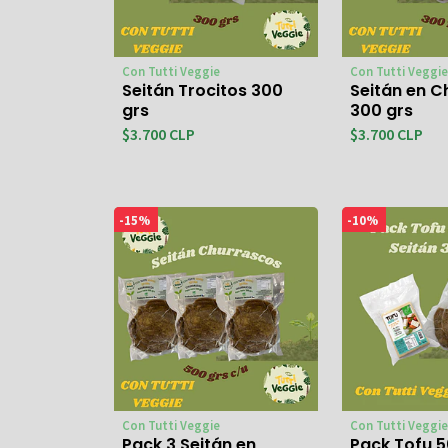
Con Tutti Veggie
Con Tutti Veggie
Seitán Trocitos 300
Seitán en C
grs
300 grs
$3.700 CLP
$3.700 CLP
-15%
-10%
Con Tutti Veggie
Con Tutti Veggie
Pack 3 Seitán en
Pack Tofu 5