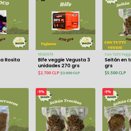
VEGUSTA
Con Tutti Vegg
a Rosita
Bife veggie Vegusta 3
Seitán en 
unidades 270 grs
grs
$5.500 CLP
$2.700 CLP
$3.000 CLP
-9%
-9%