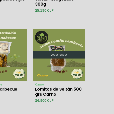
300g
$5.190 CLP
AGOTADO
ie
Carno
Barbecue
Lomitos de Seitán 500
grs Carno
$6.900 CLP