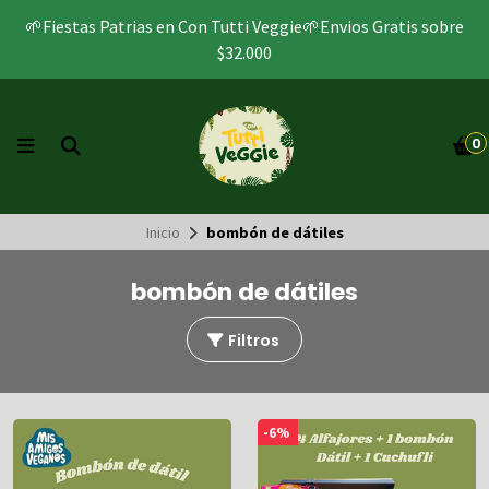
🌱Fiestas Patrias en Con Tutti Veggie🌱Envios Gratis sobre
$32.000
0
Inicio
bombón de dátiles
bombón de dátiles
Filtros
-6%