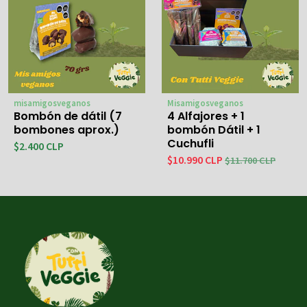
misamigosveganos
Misamigosveganos
Bombón de dátil (7
4 Alfajores + 1
bombones aprox.)
bombón Dátil + 1
Cuchufli
$2.400 CLP
$10.990 CLP
$11.700 CLP