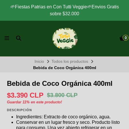
🌱Fiestas Patrias en Con Tutti Veggie🌱Envios Gratis
sobre $32.000
0
Inicio
Todos los productos
Bebida de Coco Orgánica 400ml
Bebida de Coco Orgánica 400ml
$3.390 CLP
$3.800 CLP
Guardar
11
% en este producto!
DESCRIPCIÓN
Ingredientes: Extracto de coco orgánico, agua.
Conservar en un lugar fresco y seco. Producto listo
para consumo. Una vez abierto refrigerar en un