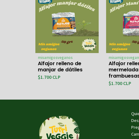
misamigosveganos
misamigosvegan
Alfajor relleno de
Alfajor rell
manjar de dátiles
mermelada
frambuesa
$1.700 CLP
$1.700 CLP
Qui
Des
Pre
Cam