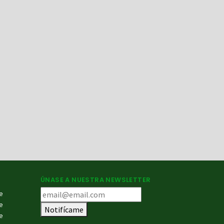
ÚNASE A NUESTRA NEWSLETTER
e
e
Notifícame
e