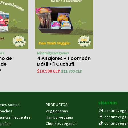
os
Misamigosveganos
eno de
4 Alfajores + 1 bombón
 de
Dátil + 1 Cuchufli
s
$10.990 CLP
$11.700 CLP
SÍGUENOS
enes somos
PRODUCTOS
contuttiveggi
pachos
Veggienesas
contuttiveggi
guntas frecuentes
Hamburveggies
contuttiveggi
pañas
Chorizos veganos