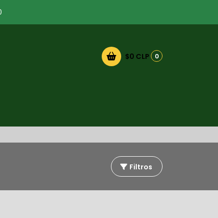
0
$0 CLP
0
Filtros